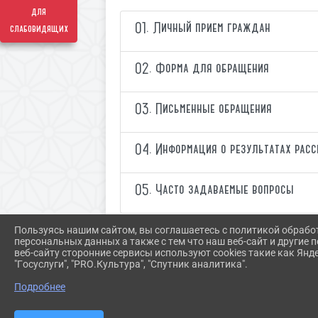
для
01. Личный прием граждан
слабовидящих
02. Форма для обращения
03. Письменные обращения
04. Информация о результатах рас
05. Часто задаваемые вопросы
Пользуясь нашим сайтом, вы соглашаетесь с политикой обрабо
персональных данных а также с тем что наш веб-сайт и другие
веб-сайту сторонние сервисы используют cookies такие как Янд
"Госуслуги", "PRO.Культура", "Спутник аналитика".
Подробнее