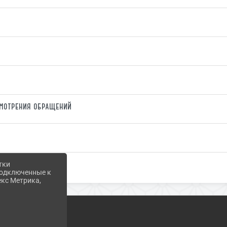
смотрения обращений
тки
 подключенные к
екс Метрика,