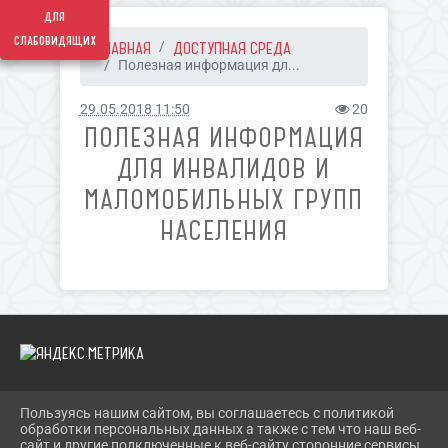
для
слабовидящих
ГЛАВНАЯ
ДОСТУПНАЯ СРЕДА
Полезная информация дл...
29.05.2018 11:50
20
ПОЛЕЗНАЯ ИНФОРМАЦИЯ
ДЛЯ ИНВАЛИДОВ И
МАЛОМОБИЛЬНЫХ ГРУПП
НАСЕЛЕНИЯ
Пользуясь нашим сайтом, вы соглашаетесь с политикой
2026 Г. PECHORY-RCK.RU
обработки персональных данных а также с тем что наш веб-
ВХОД
сайт и другие подключенные к веб-сайту сторонние сервисы