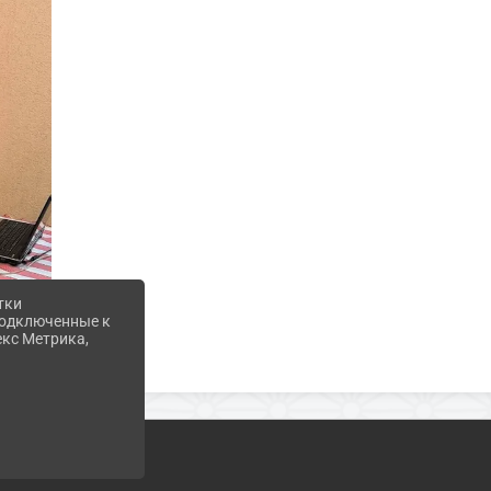
тки
 подключенные к
екс Метрика,