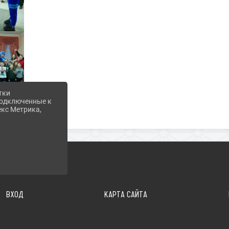
тки
 подключенные к
екс Метрика,
ВХОД
КАРТА САЙТА