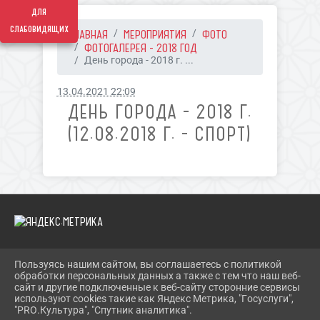
для
слабовидящих
ГЛАВНАЯ
МЕРОПРИЯТИЯ
ФОТО
ФОТОГАЛЕРЕЯ - 2018 ГОД
День города - 2018 г. ...
13.04.2021 22:09
ДЕНЬ ГОРОДА - 2018 Г.
(12.08.2018 Г. - СПОРТ)
Пользуясь нашим сайтом, вы соглашаетесь с политикой
2026 Г. PECHORY-RCK.RU
обработки персональных данных а также с тем что наш веб-
ВХОД
сайт и другие подключенные к веб-сайту сторонние сервисы
КАРТА САЙТА
используют cookies такие как Яндекс Метрика, "Госуслуги",
ПОЛИТИКА ОБРАБОТКИ ПЕРСОНАЛЬНЫХ ДАННЫХ
"PRO.Культура", "Спутник аналитика".