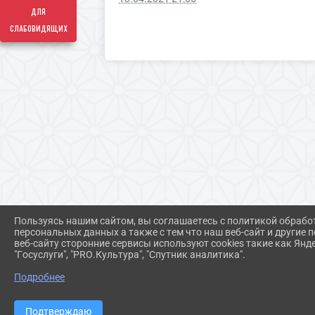
для
слабовидящих
Пользуясь нашим сайтом, вы соглашаетесь с политикой обрабо
персональных данных а также с тем что наш веб-сайт и другие
веб-сайту сторонние сервисы используют cookies такие как Янд
"Госуслуги", "PRO.Культура", "Спутник аналитика".
Подробнее
Подтверждаю