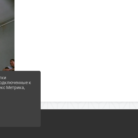
тки
 подключенные к
екс Метрика,