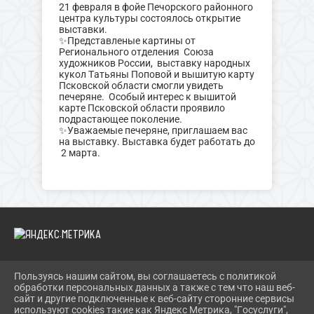
21 февраля в фойе Печорского районного
центра культуры состоялось открытие
выставки.
✨️Представленые картины от
Регионального отделения Союза
художников России, выставку народных
кукол Татьяны Поповой и вышитую карту
Псковской области смогли увидеть
печеряне. Особый интерес к вышитой
карте Псковской области проявило
подрастающее поколение.
✨️Уважаемые печеряне, приглашаем вас
на выставку. Выставка будет работать до
2 марта.
Пользуясь нашим сайтом, вы соглашаетесь с политикой
2026 Г. PECHORY-RCK.RU
обработки персональных данных а также с тем что наш веб-
ВХОД
сайт и другие подключенные к веб-сайту сторонние сервисы
КАРТА САЙТА
используют cookies такие как Яндекс Метрика, "Госуслуги",