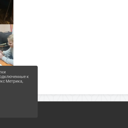
тки
 подключенные к
екс Метрика,