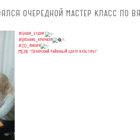
ОЯЛСЯ ОЧЕРЕДНОЙ МАСТЕР КЛАСС ПО В
#Наши_будни
#Вязание_крючком
🪡
#20_января
МБУК "Печорский районный центр культуры"