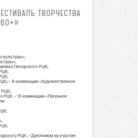
ФЕСТИВАЛЬ ТВОРЧЕСТВА
 60+»
р культуры»;
льтуры»;
филиал Печорского РЦК;
РЦК;
РЦК;
ЦК;✅️ В номинации «Художественное
 РЦК;
го РЦК.✅️ В номинации «Песенное
ли:
РЦК;
»,
РЦК,
чорского РЦК.✅️Дипломом за участие