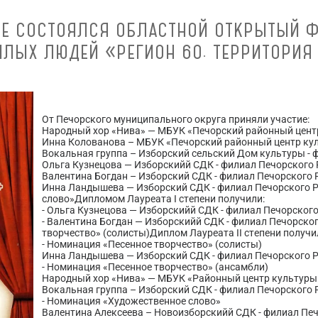
ОВЕ СОСТОЯЛСЯ ОБЛАСТНОЙ ОТКРЫТЫЙ 
ЛЫХ ЛЮДЕЙ «РЕГИОН 60. ТЕРРИТОРИЯ
От Печорского муниципального округа приняли участие:
Народный хор «Нива» — МБУК «Печорский районный цент
Инна Колованова – МБУК «Печорский районный центр ку
Вокальная группа – Изборский сельский Дом культуры - 
Ольга Кузнецова — Изборскийй СДК - филиал Печорского 
Валентина Богдан – Изборский СДК - филиал Печорского 
Инна Ландышева — Изборский СДК - филиал Печорского Р
слово»Дипломом Лауреата I степени получили:
- Ольга Кузнецова — Изборскийй СДК - филиал Печорского
- Валентина Богдан — Изборскийй СДК - филиал Печорско
творчество» (солисты)Диплом Лауреата II степени получи
- Номинация «Песенное творчество» (солисты)
Инна Ландышева — Изборский СДК - филиал Печорского 
- Номинация «Песенное творчество» (ансамбли)
Народный хор «Нива» — МБУК «Районный центр культуры
Вокальная группа – Изборский СДК - филиал Печорского 
- Номинация «Художественное слово»
Валентина Алексеева – Новоизборскийй СДК - филиал Пе