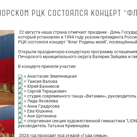
ЧОРСКОМ РЦК СОСТОЯЛСЯ КОНЦЕРТ "Ф
22 августа наша страна отмечает праздник - День Госуд
который установлен в 1994 году указом президента Росс
РЦК состоялся концерт "Флаг Родины моей", посвящённый
Открыли праздничную концертную программу оглашением
Печорского муниципального округа Валерия Зайцева и г
В концерте приняли участие:
Анастасия Земляницкая
Таисия Валова
Юрий Банников
Сергей Терашкевич
студия современного танца «Витамин», руководител
Лида Яковлева
Анна Градусова
Ева Юшкина
Аня Щетинина
спортивная секция художественной гимнастики "LION
руководитель Татьяна Кривенцева.
2024 год проходит под эгидой «Года семьи».