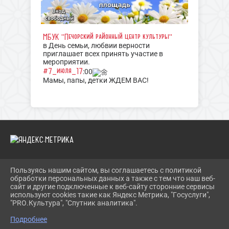
МБУК "Печорский районный центр культуры"
в День семьи, любвии верности
приглашает всех принять участие в
мероприятии.
#7_июля_17
:00
Мамы, папы, детки ЖДЕМ ВАС!
Пользуясь нашим сайтом, вы соглашаетесь с политикой
2026 Г. PECHORY-RCK.RU
обработки персональных данных а также с тем что наш веб-
ВХОД
сайт и другие подключенные к веб-сайту сторонние сервисы
КАРТА САЙТА
используют cookies такие как Яндекс Метрика, "Госуслуги",
ПОЛИТИКА ОБРАБОТКИ ПЕРСОНАЛЬНЫХ ДАННЫХ
"PRO.Культура", "Спутник аналитика".
Подробнее
СДЕЛАНО НА KUBCMS