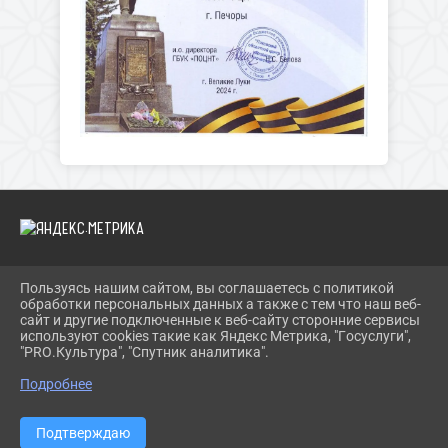
Пользуясь нашим сайтом, вы соглашаетесь с политикой
2026 Г. PECHORY-RCK.RU
обработки персональных данных а также с тем что наш веб-
ВХОД
сайт и другие подключенные к веб-сайту сторонние сервисы
КАРТА САЙТА
используют cookies такие как Яндекс Метрика, "Госуслуги",
ПОЛИТИКА ОБРАБОТКИ ПЕРСОНАЛЬНЫХ ДАННЫХ
"PRO.Культура", "Спутник аналитика".
Подробнее
СДЕЛАНО НА KUBCMS
РАЗРАБОТКА И ПОДДЕРЖКА
Подтверждаю