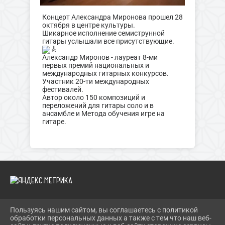
Концерт Александра Миронова прошел 28
октября в центре культуры.
Шикарное исполнение семиструнной
гитары услышали все присутствующие.
Александр Миронов - лауреат 8-ми
первых премий национальных и
международных гитарных конкурсов.
Участник 20-ти международных
фестивалей.
Автор около 150 композиций и
переложений для гитары соло и в
ансамбле и Метода обучения игре на
гитаре.
Пользуясь нашим сайтом, вы соглашаетесь с политикой
2026 Г. PECHORY-RCK.RU
обработки персональных данных а также с тем что наш веб-
ВХОД