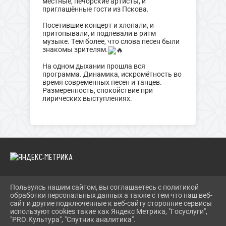
местные, печорские артисты, и
приглашённые гости из Пскова.
Посетившие концерт и хлопали, и
притопывали, и подпевали в ритм
музыке. Тем более, что слова песен были
знакомы зрителям.
На одном дыхании прошла вся
программа. Динамика, искромётность во
время современных песен и танцев.
Размеренность, спокойствие при
лирических выступлениях.
Пользуясь нашим сайтом, вы соглашаетесь с политикой
2026 Г. PECHORY-RCK.RU
обработки персональных данных а также с тем что наш веб-
ВХОД
сайт и другие подключенные к веб-сайту сторонние сервисы
КАРТА САЙТА
используют cookies такие как Яндекс Метрика, "Госуслуги",
ПОЛИТИКА ОБРАБОТКИ ПЕРСОНАЛЬНЫХ ДАННЫХ
"PRO.Культура", "Спутник аналитика".