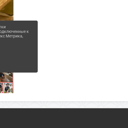
тки
 подключенные к
екс Метрика,