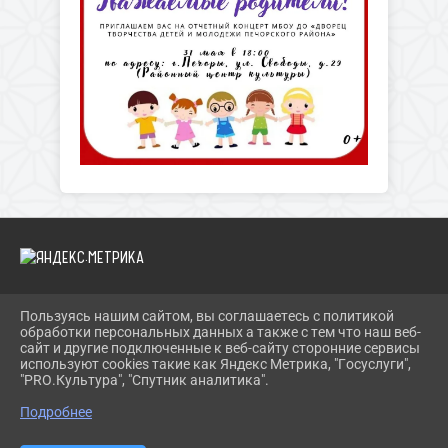
Пользуясь нашим сайтом, вы соглашаетесь с политикой
2026 Г. PECHORY-RCK.RU
обработки персональных данных а также с тем что наш веб-
ВХОД
сайт и другие подключенные к веб-сайту сторонние сервисы
КАРТА САЙТА
используют cookies такие как Яндекс Метрика, "Госуслуги",
ПОЛИТИКА ОБРАБОТКИ ПЕРСОНАЛЬНЫХ ДАННЫХ
"PRO.Культура", "Спутник аналитика".
Подробнее
СДЕЛАНО НА KUBCMS
РАЗРАБОТКА И ПОДДЕРЖКА